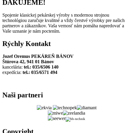
ĎAKUJEME!
Spojenie klasickej pekárskej výroby s modernou strojnou
technológiou zaručuje kvalitné a vždy čerstvé výrobky pre našich
partnerov a zákazníkov. Vaša vernosť nám pomáha napredovať a
Vaše uznanie je nám poctením.
Rýchly
Kontakt
Jozef Oremus PEKÁREŇ BÁNOV
Štúrova 42, 941 01 Bánov
kancelária:
tel.: 035/6506 140
expedícia:
tel.: 035/6571 494
Naši
partneri
Copyright