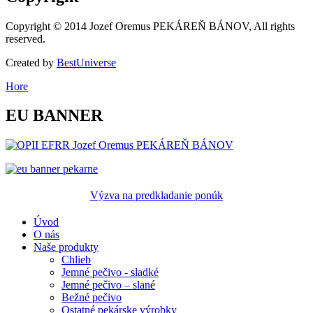
Copyright © 2014 Jozef Oremus PEKÁREŇ BÁNOV, All rights
reserved.
Created by
BestUniverse
Hore
EU
BANNER
Výzva na predkladanie ponúk
Úvod
O nás
Naše produkty
Chlieb
Jemné pečivo - sladké
Jemné pečivo – slané
Bežné pečivo
Ostatné pekárske výrobky