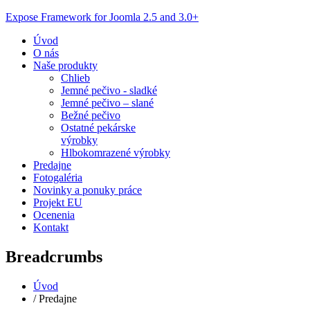
Expose Framework for Joomla 2.5 and 3.0+
Úvod
O nás
Naše produkty
Chlieb
Jemné pečivo - sladké
Jemné pečivo – slané
Bežné pečivo
Ostatné pekárske
výrobky
Hlbokomrazené výrobky
Predajne
Fotogaléria
Novinky a ponuky práce
Projekt EU
Ocenenia
Kontakt
Breadcrumbs
Úvod
/
Predajne